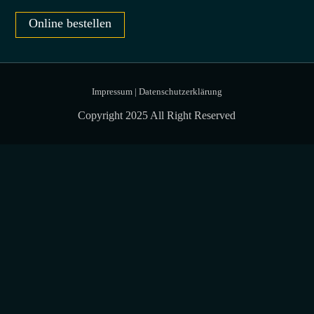
Online bestellen
Impressum
|
Datenschutzerklärung
Copyright 2025 All Right Reserved
Close
this
modu
ESSEN BESTELLEN
Mittags im
Currymobil, Abends